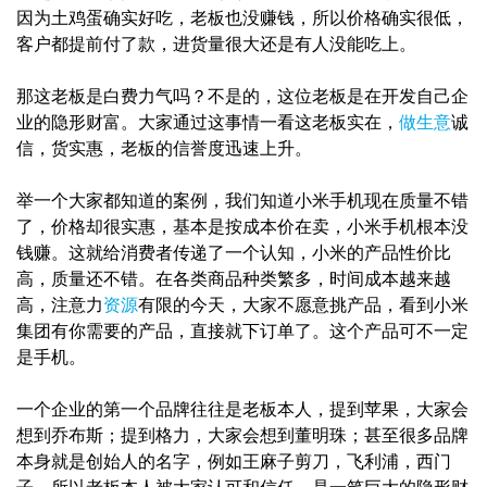
因为土鸡蛋确实好吃，老板也没赚钱，所以价格确实很低，
客户都提前付了款，进货量很大还是有人没能吃上。
那这老板是白费力气吗？不是的，这位老板是在开发自己企
业的隐形财富。大家通过这事情一看这老板实在，
做生意
诚
信，货实惠，老板的信誉度迅速上升。
举一个大家都知道的案例，我们知道小米手机现在质量不错
了，价格却很实惠，基本是按成本价在卖，小米手机根本没
钱赚。这就给消费者传递了一个认知，小米的产品性价比
高，质量还不错。在各类商品种类繁多，时间成本越来越
高，注意力
资源
有限的今天，大家不愿意挑产品，看到小米
集团有你需要的产品，直接就下订单了。这个产品可不一定
是手机。
一个企业的第一个品牌往往是老板本人，提到苹果，大家会
想到乔布斯；提到格力，大家会想到董明珠；甚至很多品牌
本身就是创始人的名字，例如王麻子剪刀，飞利浦，西门
子。所以老板本人被大家认可和信任，是一笔巨大的隐形财