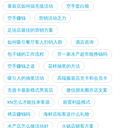
童装店如何搞充值活动
空手套白狼
空手赚钱
营销活动乏力
足浴店最佳的营销方案
如何吸引餐厅客人扫码入群
酒店咨询
包子铺的工作流程
开一家水产超市能挣钱吗
空手赚钱之道
花样抽奖的方法
吸引人的抽奖活动
高端服装店充卡和会员卡
充值卡最新模式男装店
微信朋友圈开店文案
ktv怎么才能拉来客源
前置利益模式
烤店赚钱吗
海鲜店拓客送什么礼物
水产店怎么做活动好
火锅店锁客方案