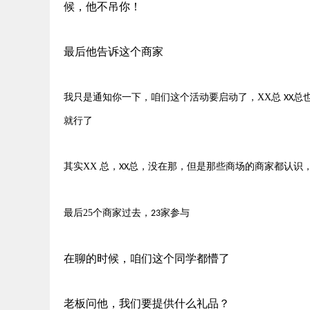
候，他不吊你！
最后他告诉这个商家
我只是通知你一下，咱们这个活动要启动了，
XX
总
总
XX
就行了
其实
XX
总，
总，没在那，但是那些商场的商家都认识
XX
最后
25
个商家过去，
家参与
23
在聊的时候，咱们这个同学都懵了
老板问他，我们要提供什么礼品？