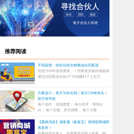
推荐阅读
不惧疫情：轻松玩转生鲜粮油社区配送
回想2020年疫情袭来，一些嗅觉灵敏的老板就
通过社区配送短短2个月就赚到了上百万
方案设计：前方50米右拐！前方150米掉头！
前方有学校
每个动作，清清楚楚； 每句话术，明明白
白； 每个关键，罗列清晰； 每个方案
【重磅消息】满客通《集客宝》营销型商城即
将发布！
如果你是生意人，也需要开启线上拓客、锁