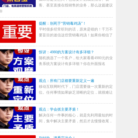
客、甚至直接在线销售的业务，那么这篇建议
你
提醒：别死于“营销毒鸡汤”！
平时很多经常听到的话，原来是错的！千万不
要盲目的迷信这些营销毒鸡汤！如果你相信了
惊讶：4980的方案设计有多详细？
随机挑选了一个客户，给大家看看4980元的业
务系统方案设计有多详细？你在外面报名
观点：所有门店都要重新定义一遍
移动互联网时代下，门店需要做一次重新的定
位。任何事情如果缺乏清晰的定位，就很难让
观点：学会抓主要矛盾！
解决任何一件事的核心，就是先利用最短的时
间，集中解决主要矛盾，然后才去慢慢收尾，