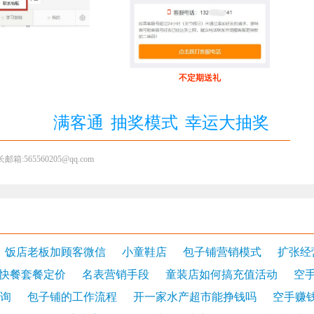
不定期送礼
满客通
抽奖模式
幸运大抽奖
5560205@qq.com
饭店老板加顾客微信
小童鞋店
包子铺营销模式
扩张经
快餐套餐定价
名表营销手段
童装店如何搞充值活动
空
询
包子铺的工作流程
开一家水产超市能挣钱吗
空手赚