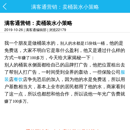
满客通营销：卖桶装水小策略
满客通营销：卖桶装水小策略
2019-10-26 | 满客通编辑部 | 浏览22179
我
一个朋友是做桶装水的
，
，
他的是
别人的水都是
15
块钱一桶
免费送
，
大家不明白它是靠什么盈利
，
他
又是通过什么样的
方式
，
今天给大家揭秘一下
：
一年赚了
100
多万
别人的桶装水侧面都给自己的品牌打广告
，
他把位置租出去
了帮别人打广告
，
一时间受到业界的轰动
，
一些保险公司
服
装
店
餐饮
店争先恐后的
加入，
因为他的水是免费
送，
所以用
户
基数
相当大
，
基本上全市的居民都用了他的水
，
商家看到
了这一点
，
所以
也
都想和他合作
，
所以说他一年
光广告费就
赚了
100
多万。