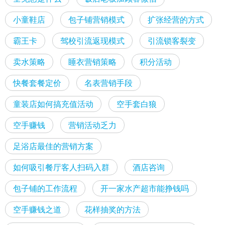
小童鞋店
包子铺营销模式
扩张经营的方式
霸王卡
驾校引流返现模式
引流锁客裂变
卖水策略
睡衣营销策略
积分活动
快餐套餐定价
名表营销手段
童装店如何搞充值活动
空手套白狼
空手赚钱
营销活动乏力
足浴店最佳的营销方案
如何吸引餐厅客人扫码入群
酒店咨询
包子铺的工作流程
开一家水产超市能挣钱吗
空手赚钱之道
花样抽奖的方法