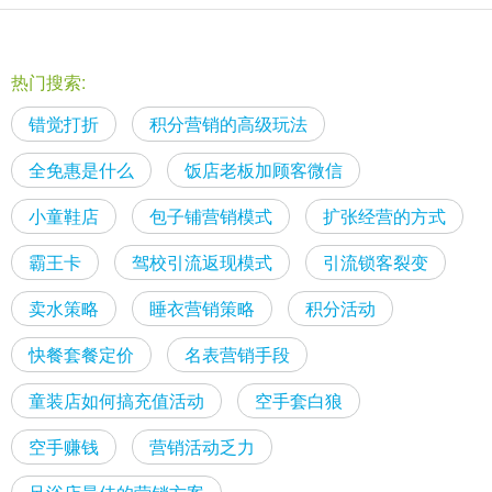
热门搜索:
错觉打折
积分营销的高级玩法
全免惠是什么
饭店老板加顾客微信
小童鞋店
包子铺营销模式
扩张经营的方式
霸王卡
驾校引流返现模式
引流锁客裂变
卖水策略
睡衣营销策略
积分活动
快餐套餐定价
名表营销手段
童装店如何搞充值活动
空手套白狼
空手赚钱
营销活动乏力