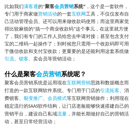
比如我们
满客通
的
“
聚客
会员
营销
系统
”
，这个是一套软件，
专门用于商家做
营销活动
的一套
互联网
工具，不仅仅发布自
己活动管理会员、还可以用来做收款码使用；而这里商家觉
得比较麻烦的
“搞一个商业收款码”这个事儿，在这里就方便
了，我们有专门的工作人员给您去申请对接；甚至包含支付
宝的二维码一起操作了；到时候您只需用一个收款码即可用
于微信收款和支付宝收款；更重要的是还能利用这套系统做
引流
、
锁客
、卖会员等营销活动；
什么是聚客
会员营销
系统呢？
聚客会员营销系统是运用现在
互联网营销
思路和数据概念而
打造的一款互联网软件系统。专门用于门店的
引流拓客
、消
费锁客、
裂变
推广
、
会员模式
等互联网营销操作；利用现在
稳定流行的
软件结构，让门店老板能够快速搭建自己的
SAAS
营销平台，建设自己私域
流量
，并能长期做好自己的营销活
动，甚至日常经营活动；