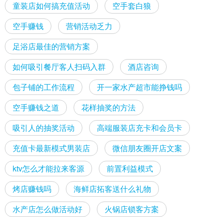
童装店如何搞充值活动
空手套白狼
空手赚钱
营销活动乏力
足浴店最佳的营销方案
如何吸引餐厅客人扫码入群
酒店咨询
包子铺的工作流程
开一家水产超市能挣钱吗
空手赚钱之道
花样抽奖的方法
吸引人的抽奖活动
高端服装店充卡和会员卡
充值卡最新模式男装店
微信朋友圈开店文案
ktv怎么才能拉来客源
前置利益模式
烤店赚钱吗
海鲜店拓客送什么礼物
水产店怎么做活动好
火锅店锁客方案