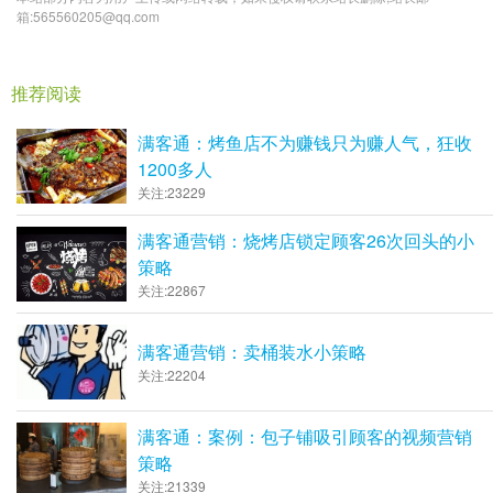
箱:565560205@qq.com
推荐阅读
满客通：烤鱼店不为赚钱只为赚人气，狂收
1200多人
关注:23229
满客通营销：烧烤店锁定顾客26次回头的小
策略
关注:22867
满客通营销：卖桶装水小策略
关注:22204
满客通：案例：包子铺吸引顾客的视频营销
策略
关注:21339