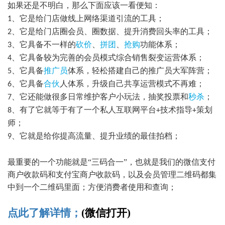
如果还是不明白，那么下面应该一看便知：
、它是给门店做线上网络渠道引流的工具；
1
、它是给门店圈会员、圈数据、提升消费回头率的工具；
2
、它具备不一样的
砍价
、
拼团
、
抢购
功能体系；
3
、它具备较为完善的会员模式综合销售裂变运营体系；
4
、它具备
推广员
体系，轻松搭建自己的推广员大军阵营；
5
、它具备
合伙
人体系，升级自己共享运营模式不再难；
6
、它还能做很多日常维护客户小玩法，抽奖投票和
秒杀
；
7
、有了它就等于有了一个私人互联网平台
技术指导
策划
8
+
+
师；
、它就是给你提高流量、提升业绩的最佳拍档；
9
最重要的一个功能就是
“三码合一”，也就是我们的微信支付
商户收款码和支付宝商户收款码，以及会员管理二维码都集
中到一个二维码里面；方便消费者使用和查询；
点此了解详情；
(微信打开)