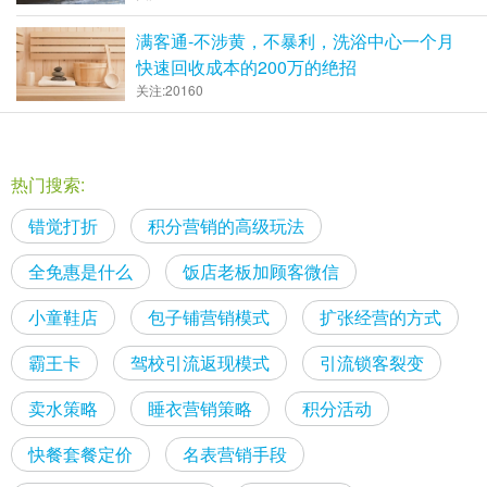
满客通-不涉黄，不暴利，洗浴中心一个月
快速回收成本的200万的绝招
关注:20160
热门搜索:
错觉打折
积分营销的高级玩法
全免惠是什么
饭店老板加顾客微信
小童鞋店
包子铺营销模式
扩张经营的方式
霸王卡
驾校引流返现模式
引流锁客裂变
卖水策略
睡衣营销策略
积分活动
快餐套餐定价
名表营销手段